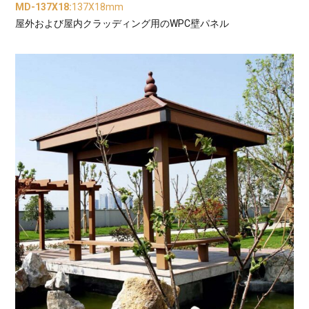
MD-137X18
:
137X18mm
屋外および屋内クラッディング用のWPC壁パネル