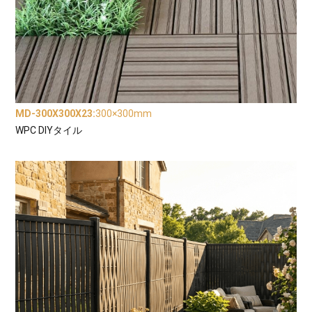
MD-300X300X23
:
300×300mm
WPC DIYタイル