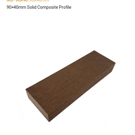
MD-90X40
:
90X40mm
90×40mm Solid Composite Profile