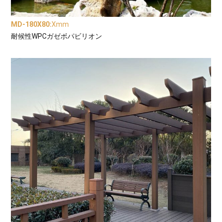
MD-180X80
:
Xmm
耐候性WPCガゼボパビリオン