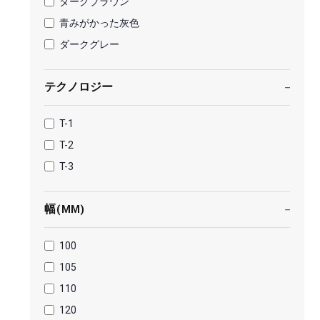
ダークブラウン
青みがかった灰色
ダークグレー
テクノロジー
T-1
T-2
T-3
幅(MM)
100
105
110
120