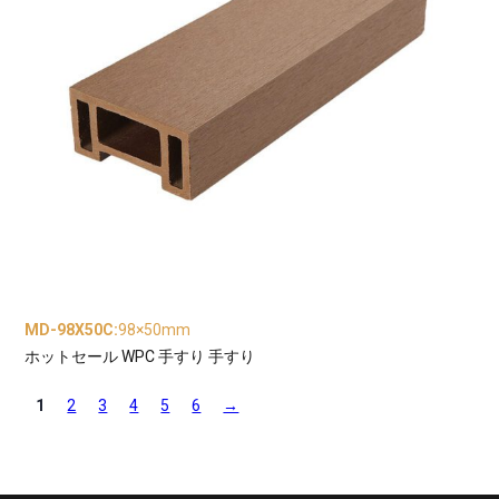
MD-98X50C
:
98×50mm
ホットセール WPC 手すり 手すり
1
2
3
4
5
6
→