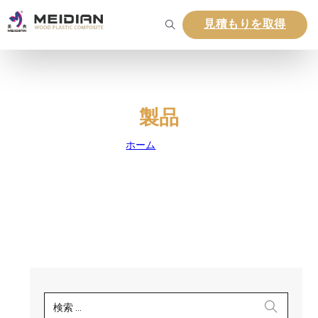
見積もりを取得
製品
ホーム
|
製品
検索 …