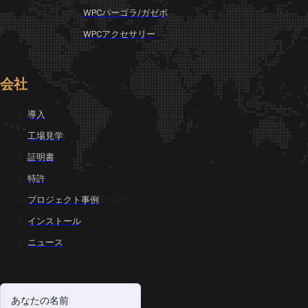
WPCパーゴラ/ガゼボ
WPCアクセサリー
会社
導入
工場見学
証明書
特許
$10.00
プロジェクト事例
インストール
ニュース