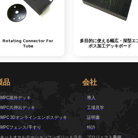
Rotating Connector For
多目的に使える幅広・深型エ
Tube
ボス加工デッキボード
製品
会社
WPC屋外デッキ
導入
WPC共押出デッキ
工場見学
WPC 3Dオンラインエンボスデッキ
証明書
WPCフェンス/手すり
特許
$10.00
キットオカルテーションコンポジットラテ
プロジェクト事例