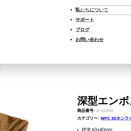
WPCアクセサリー
私たちについて
サポート
ブログ
お問い合わせ
ド
深型エンボ
商品番号:
D-60X40
カテゴリー:
WPC 3Dオン
標準:60x40mm