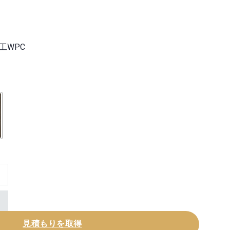
工WPC
 Board個
見積もりを取得