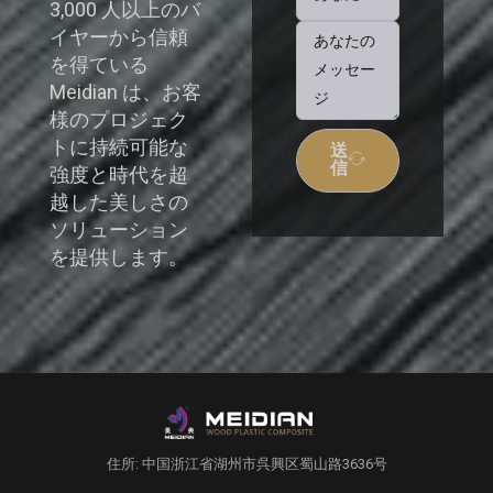
3,000 人以上のバ
イヤーから信頼
を得ている
Meidian は、お客
様のプロジェク
トに持続可能な
送
信
強度と時代を超
越した美しさの
ソリューション
を提供します。
住所: 中国浙江省湖州市呉興区蜀山路3636号