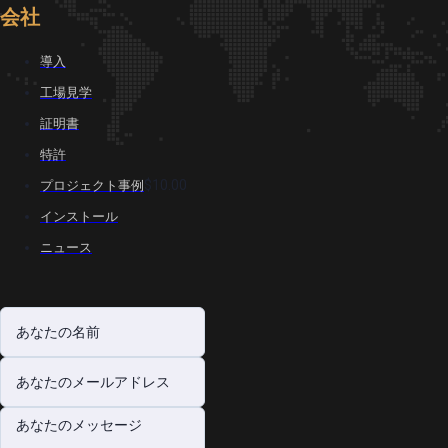
会社
導入
工場見学
証明書
特許
$10.00
プロジェクト事例
インストール
ニュース