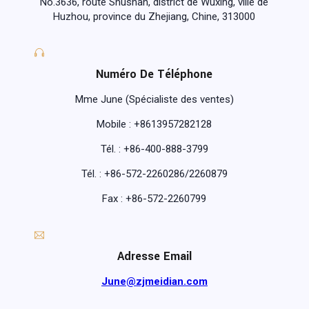
No.3636, route Shushan, district de Wuxing, ville de
Huzhou, province du Zhejiang, Chine, 313000
Numéro De Téléphone
Mme June (Spécialiste des ventes)
Mobile : +8613957282128
Tél. : +86-400-888-3799
Tél. : +86-572-2260286/2260879
Fax : +86-572-2260799
Adresse Email
June@zjmeidian.com