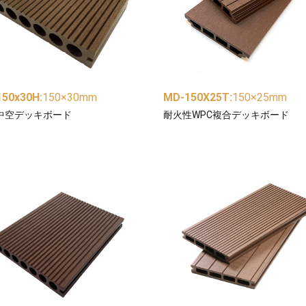
150x30H
:
150×30mm
MD-150X25T
:
150×25mm
C中空デッキボード
耐火性WPC複合デッキボード