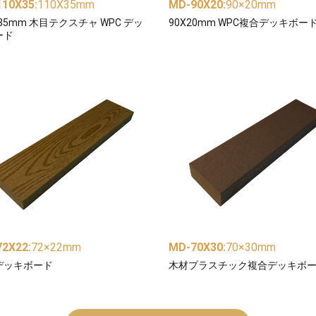
110X35
:
110X35mm
MD-90X20
:
90×20mm
X35mm 木目テクスチャ WPC デッ
90X20mm WPC複合デッキボー
ード
72X22
:
72×22mm
MD-70X30
:
70×30mm
デッキボード
木材プラスチック複合デッキボ