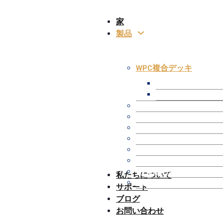
家
製品
WPC複合デッキ
WPC中空デッキ
WPCソリッドデッ
WPC共押出デッキ
WPC 3Dオンラインエ
Composite Profiles
WPCフェンス/手すり
キットオカルテーショ
WPCパーゴラ/ガゼボ
WPC壁パネル
私たちについて
WPCアクセサリー
サポート
ブログ
お問い合わせ