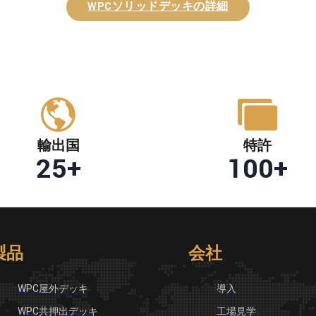
WPCソリッドデッキの詳細
輸出国
特許
25
+
100
+
製品
会社
WPC屋外デッキ
導入
WPC共押出デッキ
工場見学