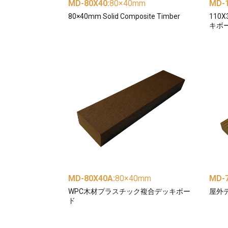
MD-80X40
:
80×40mm
MD-
80×40mm Solid Composite Timber
110
キボ
MD-80X40A
:
80×40mm
MD-
WPC木材プラスチック複合デッキボー
屋外
ド