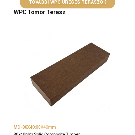
TOVÁBBI WPC ÜREGES TERASZOK
WPC Tömör Terasz
MD-80X40
:
80X40mm
80×40mm Solid Composite Timber