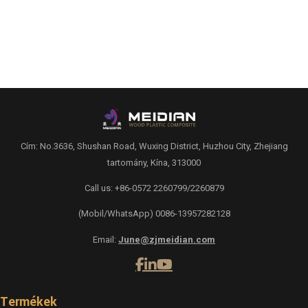
Cím: No.3636, Shushan Road, Wuxing District, Huzhou City, Zhejiang
tartomány, Kína, 313000
Call us: +86-0572 2260799/2260879
(Mobil/WhatsApp) 0086-13957282128
Email:
June@zjmeidian.com
Termékek