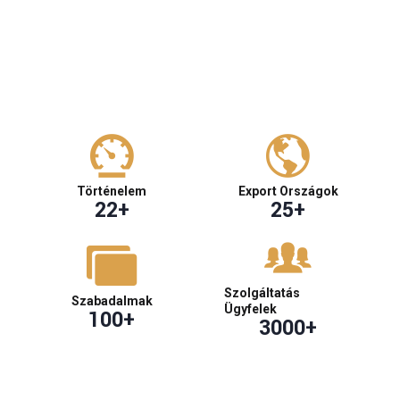
Történelem
Export Országok
22
+
25
+
Szolgáltatás
Szabadalmak
Ügyfelek
100
+
3000
+