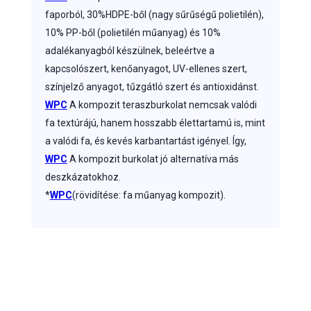
faporból, 30%HDPE-ből (nagy sűrűségű polietilén),
10% PP-ből (polietilén műanyag) és 10%
adalékanyagból készülnek, beleértve a
kapcsolószert, kenőanyagot, UV-ellenes szert,
színjelző anyagot, tűzgátló szert és antioxidánst.
WPC
A kompozit teraszburkolat nemcsak valódi
fa textúrájú, hanem hosszabb élettartamú is, mint
a valódi fa, és kevés karbantartást igényel. Így,
WPC
A kompozit burkolat jó alternatíva más
deszkázatokhoz.
*
WPC
(rövidítése: fa műanyag kompozit).