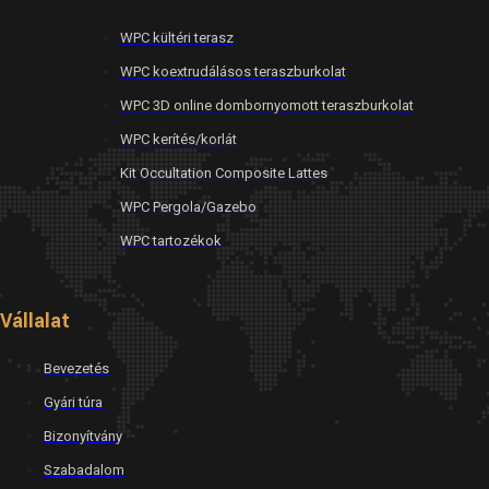
WPC kültéri terasz
WPC koextrudálásos teraszburkolat
WPC 3D online dombornyomott teraszburkolat
WPC kerítés/korlát
Kit Occultation Composite Lattes
WPC Pergola/Gazebo
WPC tartozékok
Vállalat
Bevezetés
Gyári túra
Bizonyítvány
Szabadalom