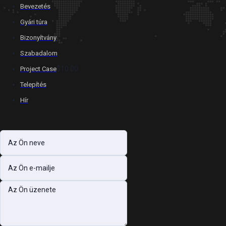
Bevezetés
Gyári túra
Bizonyítvány
Szabadalom
$10.00
Project Case
Telepítés
Hír