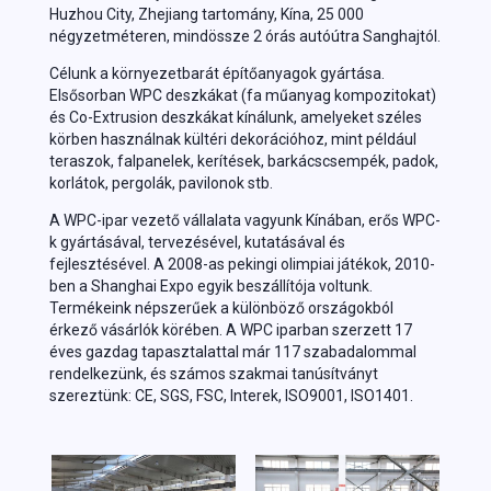
Huzhou City, Zhejiang tartomány, Kína, 25 000
négyzetméteren, mindössze 2 órás autóútra Sanghajtól.
Célunk a környezetbarát építőanyagok gyártása.
Elsősorban WPC deszkákat (fa műanyag kompozitokat)
és Co-Extrusion deszkákat kínálunk, amelyeket széles
körben használnak kültéri dekorációhoz, mint például
teraszok, falpanelek, kerítések, barkácscsempék, padok,
korlátok, pergolák, pavilonok stb.
A WPC-ipar vezető vállalata vagyunk Kínában, erős WPC-
k gyártásával, tervezésével, kutatásával és
fejlesztésével. A 2008-as pekingi olimpiai játékok, 2010-
ben a Shanghai Expo egyik beszállítója voltunk.
Termékeink népszerűek a különböző országokból
érkező vásárlók körében. A WPC iparban szerzett 17
éves gazdag tapasztalattal már 117 szabadalommal
rendelkezünk, és számos szakmai tanúsítványt
szereztünk: CE, SGS, FSC, Interek, ISO9001, ISO1401.