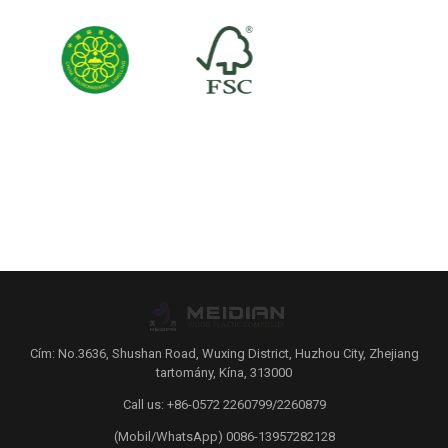
Cím: No.3636, Shushan Road, Wuxing District, Huzhou City, Zhejiang
tartomány, Kína, 313000
Call us: +86-0572 2260799/2260879
(Mobil/WhatsApp) 0086-13957282128