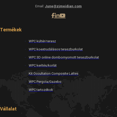
Email:
June@zjmeidian.com
Termékek
WPC kültéri terasz
WPC koextrudálásos teraszburkolat
WPC 3D online dombornyomott teraszburkolat
WPC kerítés/korlát
Kit Occultation Composite Lattes
WPC Pergola/Gazebo
WPC tartozékok
Vállalat