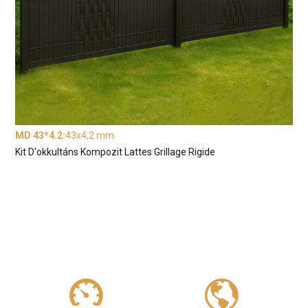
MD 43*4.2
:
43x4,2 mm
Kit D'okkultáns Kompozit Lattes Grillage Rigide