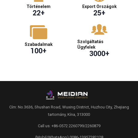
Történelem
Export Országok
22
+
25
+
Szolgáltatás
Szabadalmak
Ügyfelek
100
+
3000
+
Cím: No.3636, Shushan Road, Wuxing District, Huzhou City, Zhejiang
tartomány, Kína, 313000
Call us: +86-0572 2260799/2260879
(Mobil/WhatsApp) 0086-13957282128