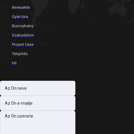
Bevezetés
Gyári túra
Bizonyítvány
Szabadalom
$10.00
Project Case
Telepítés
Hír