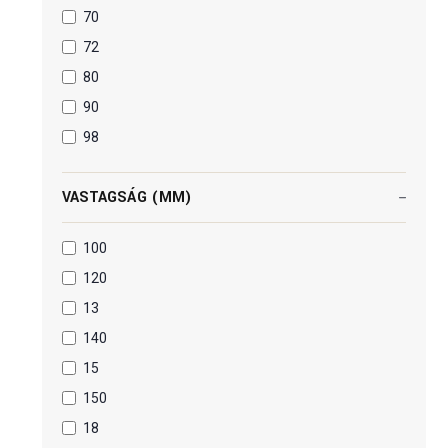
70
72
80
90
98
VASTAGSÁG (MM)
100
120
13
140
15
150
18