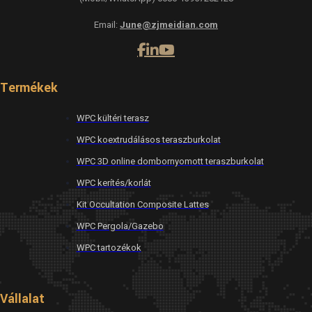
Email:
June@zjmeidian.com
Termékek
WPC kültéri terasz
WPC koextrudálásos teraszburkolat
WPC 3D online dombornyomott teraszburkolat
WPC kerítés/korlát
Kit Occultation Composite Lattes
WPC Pergola/Gazebo
WPC tartozékok
Vállalat