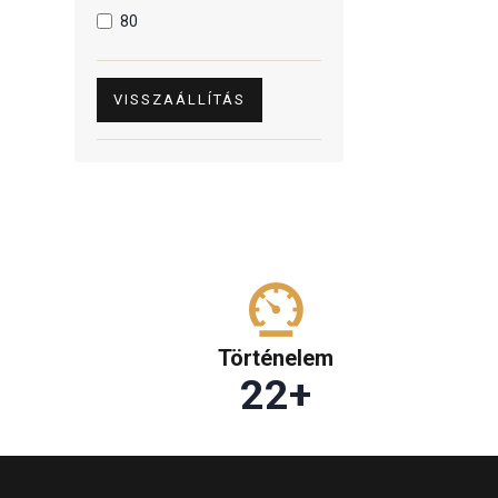
80
VISSZAÁLLÍTÁS
Történelem
22
+