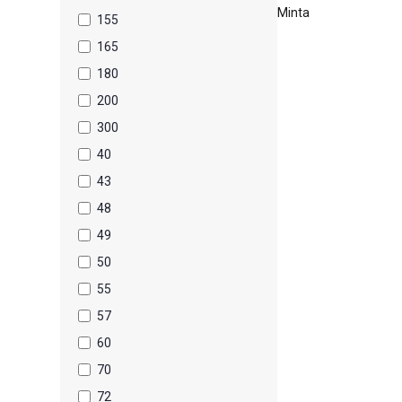
Minta
155
165
180
200
300
40
43
48
49
50
55
57
60
70
72