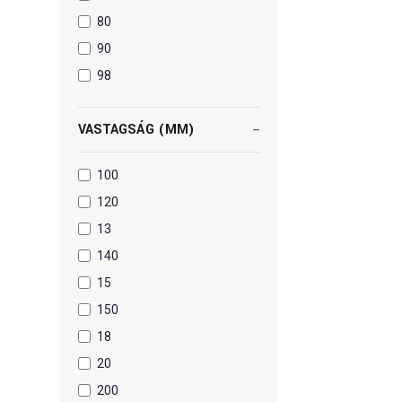
80
90
98
VASTAGSÁG (MM)
100
120
13
140
15
150
18
20
200