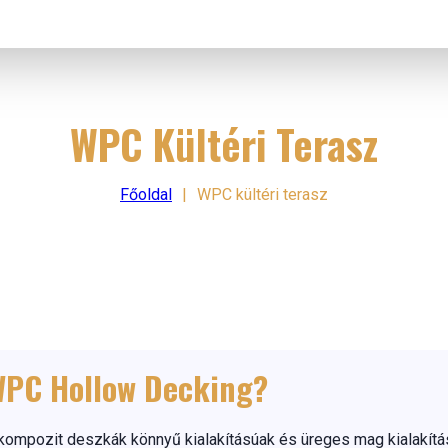
WPC Kültéri Terasz
Főoldal
|
WPC kültéri terasz
WPC Hollow Decking?
kompozit deszkák könnyű kialakításúak és üreges mag kialakít