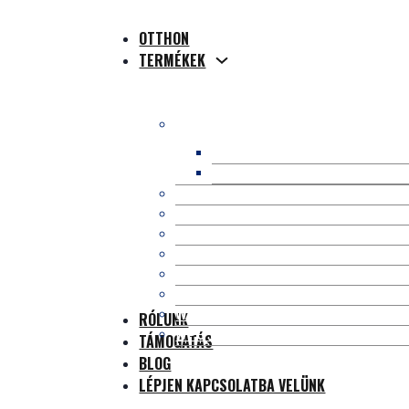
OTTHON
TERMÉKEK
WPC kompozit teraszburkolat
WPC üreges terasz
WPC tömör terasz
WPC koextrudálásos teraszburkolat
WPC 3D online dombornyomott tera
Composite Profiles
WPC kerítés/korlát
Kit Occultation Composite Lattes
WPC Pergola/Gazebo
WPC fali panel
RÓLUNK
WPC tartozékok
TÁMOGATÁS
BLOG
LÉPJEN KAPCSOLATBA VELÜNK