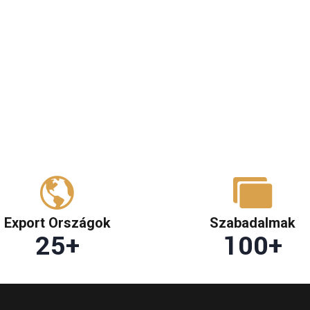
Export Országok
Szabadalmak
25
+
100
+