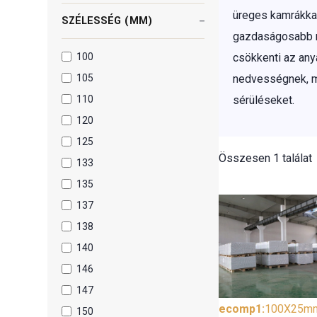
üreges kamrákkal
SZÉLESSÉG (MM)
gazdaságosabb me
100
csökkenti az any
105
nedvességnek, mi
110
sérüléseket.
120
125
Összesen 1 találat
133
135
137
138
140
146
147
ecomp1
:
100X25m
150