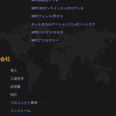
WPC共押出デッキ
WPC 3Dオンラインエンボスデッキ
WPCフェンス/手すり
キットオカルテーションコンポジットラテ
WPCパーゴラ/ガゼボ
WPCアクセサリー
会社
導入
工場見学
証明書
特許
$10.00
プロジェクト事例
インストール