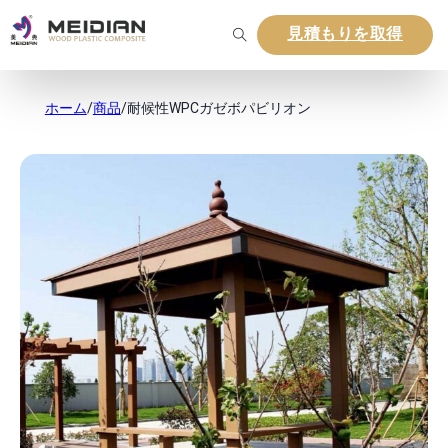
見積もりを取得
ホーム
/
商品
/
耐候性WPCガゼボパビリオン