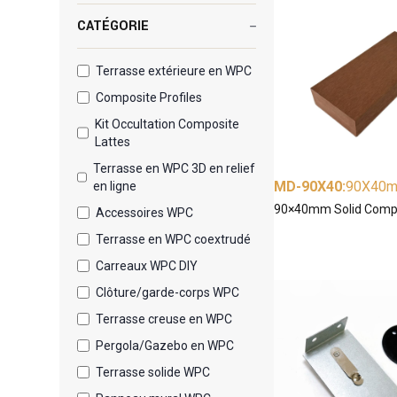
CATÉGORIE
Terrasse extérieure en WPC
Composite Profiles
Kit Occultation Composite
Lattes
Terrasse en WPC 3D en relief
MD-90X40
:
90X40
en ligne
90×40mm Solid Compos
Accessoires WPC
Terrasse en WPC coextrudé
Carreaux WPC DIY
Clôture/garde-corps WPC
Terrasse creuse en WPC
Pergola/Gazebo en WPC
Terrasse solide WPC