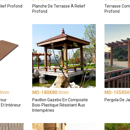
lief Profond
Planche De Terrasse À Relief
Terrasse Comp
Profond
Profond
18mm
MD-180X80
:
Xmm
MD-155X50
Pour
Pavillon Gazebo En Composite
Pergola De J
Et Intérieur
Bois-Plastique Résistant Aux
Intempéries