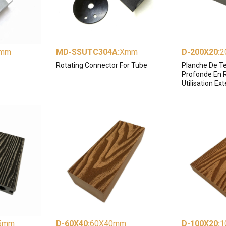
mm
MD-SSUTC304A
:
Xmm
D-200X20
:
2
Rotating Connector For Tube
Planche De Te
Profonde En R
Utilisation Ex
5mm
D-60X40
:
60X40mm
D-100X20
:
1