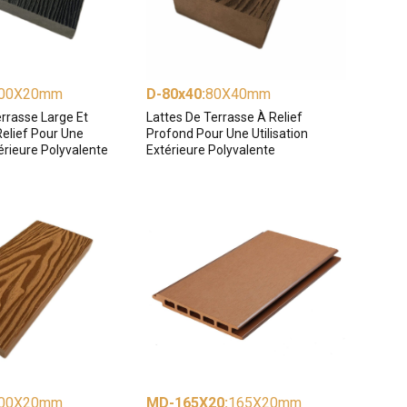
00X20mm
D-80x40
:
80X40mm
rrasse Large Et
Lattes De Terrasse À Relief
elief Pour Une
Profond Pour Une Utilisation
térieure Polyvalente
Extérieure Polyvalente
00X20mm
MD-165X20
:
165X20mm