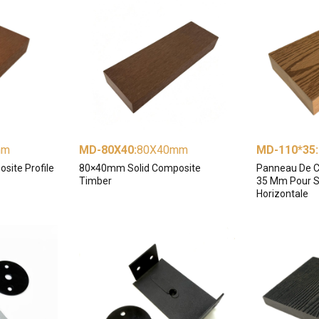
mm
MD-80X40
:
80X40mm
MD-110*35
:
ite Profile
80×40mm Solid Composite
Panneau De C
Timber
35 Mm Pour S
Horizontale