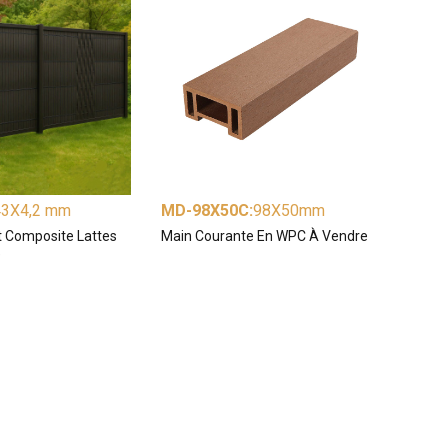
43X4,2 mm
MD-98X50C
:
98X50mm
nt Composite Lattes
Main Courante En WPC À Vendre
e