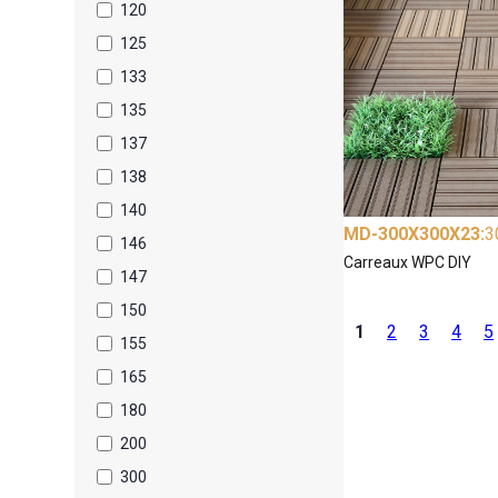
120
125
133
135
137
138
140
MD-300X300X23
:
3
146
Carreaux WPC DIY
147
150
1
2
3
4
5
155
165
180
200
300