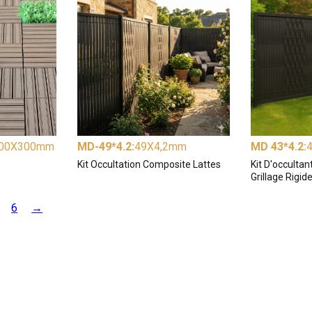
00X300mm
MD-49*4.2
:
49X4,2mm
MD 43*4.2
:
Kit Occultation Composite Lattes
Kit D'occulta
Grillage Rigid
6
→