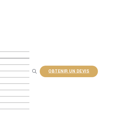
PC
 en WPC
WPC
rudé
relief en ligne
OBTENIR UN DEVIS
PC
ite Lattes
C