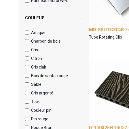
Panneau mural WPC
COULEUR
MD-SSUTC304B
:
X
Antique
Tube Rotating Clip
Charbon de bois
Gris
Citron
Gris clair
Bois de santal rouge
Sable
Gris argenté
Teck
Couleur pin
Pin rouge
D-140X25H
:
140X2
Rouge Brun