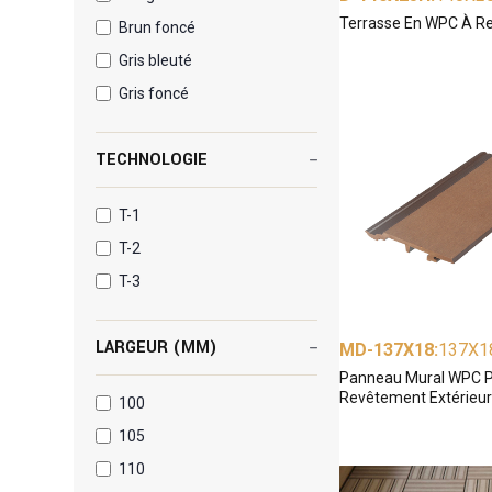
Terrasse En WPC À Re
Brun foncé
Gris bleuté
Gris foncé
TECHNOLOGIE
T-1
T-2
T-3
LARGEUR (MM)
MD-137X18
:
137X
Panneau Mural WPC 
Revêtement Extérieur 
100
105
110