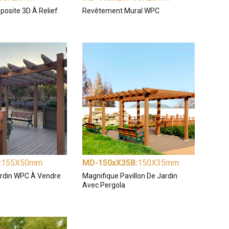
osite 3D À Relief
Revêtement Mural WPC
:
155X50mm
MD-150xX35B
:
150X35mm
ardin WPC À Vendre
Magnifique Pavillon De Jardin
Avec Pergola