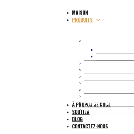
MAISON
PRODUITS
Terrasse composite W
Terrasse creuse
Terrasse solide 
Terrasse en WPC coext
Terrasse en WPC 3D en 
Composite Profiles
Clôture/garde-corps W
Kit Occultation Compos
Pergola/Gazebo en WP
Panneau mural WPC
À PROPOS DE NOUS
Accessoires WPC
SOUTIEN
BLOG
CONTACTEZ-NOUS