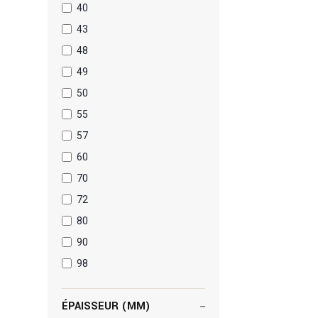
40
43
48
49
50
55
57
60
70
72
80
90
98
ÉPAISSEUR (MM)