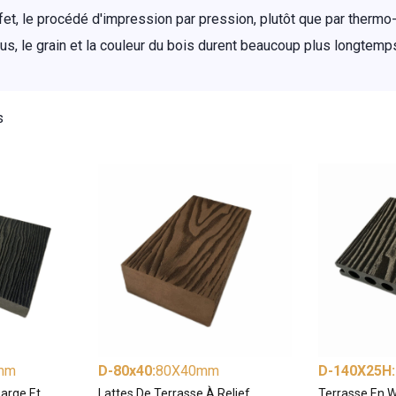
fet, le procédé d'impression par pression, plutôt que par thermo
lus, le grain et la couleur du bois durent beaucoup plus longtemps
s
mm
D-80x40
:
80X40mm
D-140X25H
:
arge Et
Lattes De Terrasse À Relief
Terrasse En W