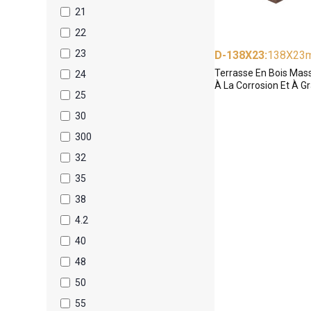
21
22
23
D-138X23
:
138X23
Terrasse En Bois Mass
24
À La Corrosion Et À G
25
30
300
32
35
38
4.2
40
48
50
55