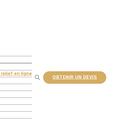
PC
 en WPC
WPC
rudé
relief en ligne
OBTENIR UN DEVIS
PC
ite Lattes
C