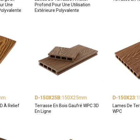
our Une
Profond Pour Une Utilisation
 Polyvalente
Extérieure Polyvalente
mm
D-150X25B
:
150X25mm
D-150X23
:
1
D À Relief
Terrasse En Bois Gaufré WPC 3D
Lames De Ter
En Ligne
WPC