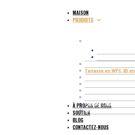
MAISON
PRODUITS
Terrasse composite W
Terrasse creuse
Terrasse solide 
Terrasse en WPC coext
Terrasse en WPC 3D en 
Composite Profiles
Clôture/garde-corps W
Kit Occultation Compos
Pergola/Gazebo en WP
Panneau mural WPC
À PROPOS DE NOUS
Accessoires WPC
SOUTIEN
BLOG
CONTACTEZ-NOUS