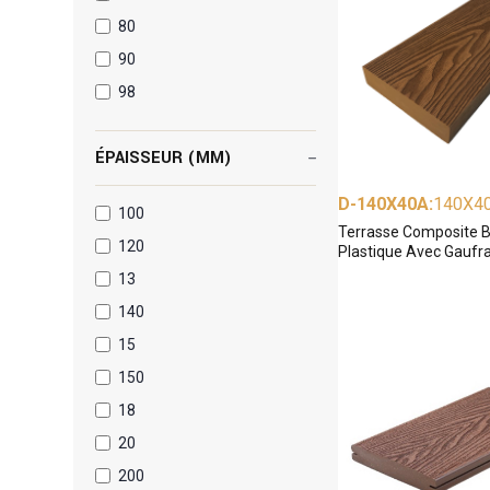
80
90
98
ÉPAISSEUR (MM)
D-140X40A
:
140X4
100
Terrasse Composite B
120
Plastique Avec Gaufr
13
140
15
150
18
20
200