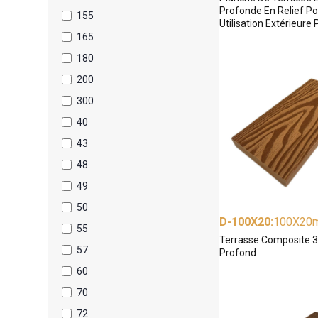
Profonde En Relief P
155
Utilisation Extérieure
165
180
200
300
40
43
48
49
50
D-100X20
:
100X20
55
Terrasse Composite 3
57
Profond
60
70
72