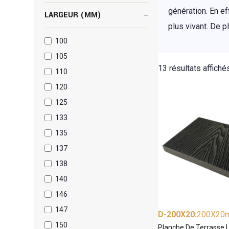
génération. En ef
LARGEUR (MM)
plus vivant. De p
100
105
13 résultats affiché
110
120
125
133
135
137
138
140
146
147
D-200X20
:
200X20
150
Planche De Terrasse L