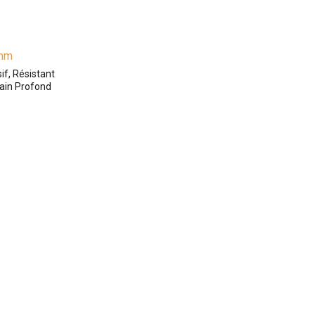
mm
if, Résistant
rain Profond