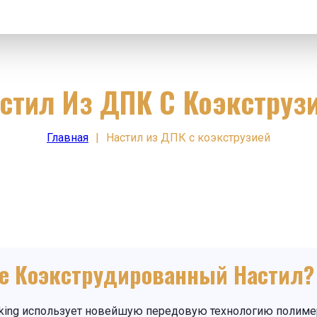
стил Из ДПК С Коэкструз
Главная
|
Настил из ДПК с коэкструзией
ое Коэкструдированный Настил?
cking использует новейшую передовую технологию полимер