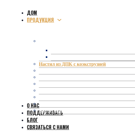
ДОМ
ПРОДУКЦИЯ
Композитный настил из ДПК
Пустотелый настил из ДПК
Массивная террасная доска из ДПК
Настил из ДПК с коэкструзией
WPC 3D Онлайн Рельефный Террасный Дос
Композитные профили
Забор/Перила из ДПК
Комплект Occultation Composite Lattes
Пергола/беседка из ДПК
Стеновые панели из ДПК
О НАС
Аксессуары из ДПК
ПОДДЕРЖИВАТЬ
БЛОГ
СВЯЗАТЬСЯ С НАМИ