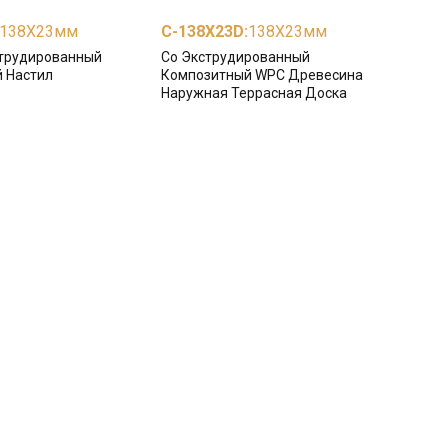
138X23мм
С-138X23D
:
138X23мм
трудированный
Co Экструдированный
 Настил
Композитный WPC Древесина
Наружная Террасная Доска