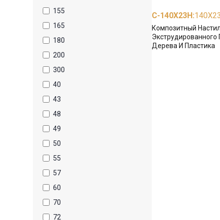
155
С-140X23H
:
140X2
165
Композитный Настил
Экструдированного 
180
Дерева И Пластика
200
300
40
43
48
49
50
55
57
60
70
72