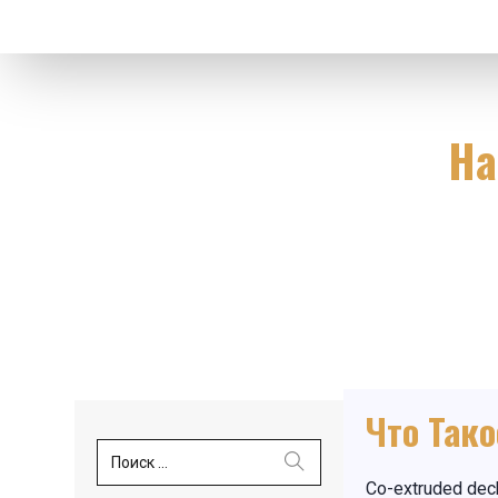
На
Что Так
Поиск ...
Co-extruded de