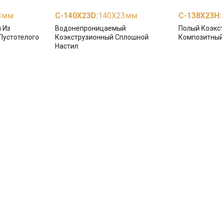
3мм
С-140X23D
:
140X23мм
С-138X23H
:
 Из
Водонепроницаемый
Полый Коэкс
Пустотелого
Коэкструзионный Сплошной
Композитный
Настил