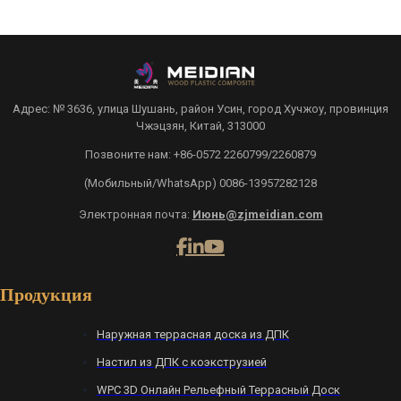
Адрес: № 3636, улица Шушань, район Усин, город Хучжоу, провинция
Чжэцзян, Китай, 313000
Позвоните нам: +86-0572 2260799/2260879
(Мобильный/WhatsApp) 0086-13957282128
Электронная почта:
Июнь@zjmeidian.com
Продукция
Наружная террасная доска из ДПК
Настил из ДПК с коэкструзией
WPC 3D Онлайн Рельефный Террасный Доск