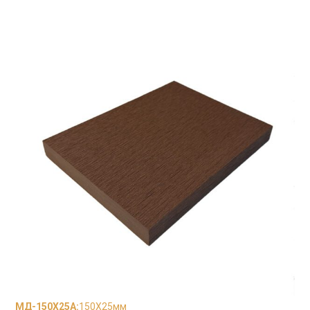
МД-150Х25А
:
150X25мм