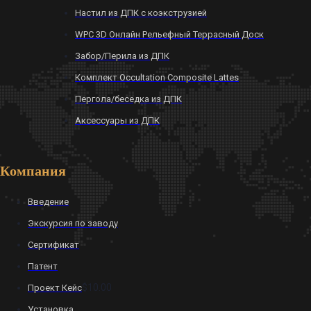
Настил из ДПК с коэкструзией
WPC 3D Онлайн Рельефный Террасный Доск
Забор/Перила из ДПК
Комплект Occultation Composite Lattes
Пергола/беседка из ДПК
Аксессуары из ДПК
Компания
Введение
Экскурсия по заводу
Сертификат
Патент
$10.00
Проект Кейс
Установка