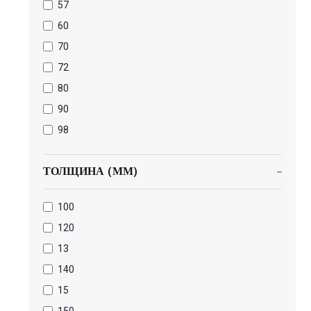
57
60
70
72
80
90
98
ТОЛЩИНА (ММ)
100
120
13
140
15