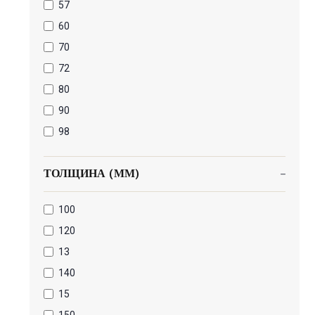
57
60
70
72
80
90
98
ТОЛЩИНА (ММ)
100
120
13
140
15