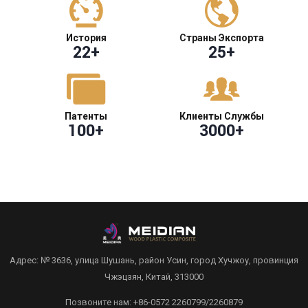
История
Страны Экспорта
22
+
25
+
Патенты
Клиенты Службы
100
+
3000
+
Адрес: № 3636, улица Шушань, район Усин, город Хучжоу, провинция
Чжэцзян, Китай, 313000
Позвоните нам: +86-0572 2260799/2260879