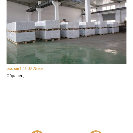
экомп1
:
100X25мм
Образец