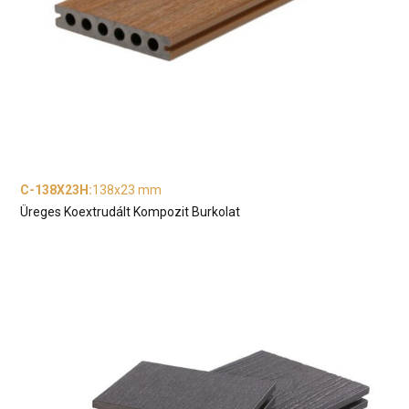
C-138X23H
:
138x23 mm
Üreges Koextrudált Kompozit Burkolat