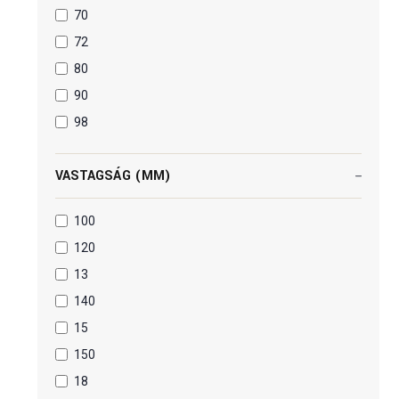
70
72
80
90
98
VASTAGSÁG (MM)
100
120
13
140
15
150
18