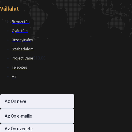
Vállalat
Bevezetés
Gyári túra
Bizonyítvány
Szabadalom
$10.00
Project Case
Telepítés
Hír