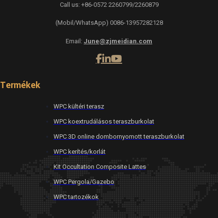
Call us: +86-0572 2260799/2260879
(Mobil/WhatsApp) 0086-13957282128
Email:
June@zjmeidian.com
Termékek
WPC kültéri terasz
WPC koextrudálásos teraszburkolat
WPC 3D online dombornyomott teraszburkolat
WPC kerítés/korlát
Kit Occultation Composite Lattes
WPC Pergola/Gazebo
WPC tartozékok