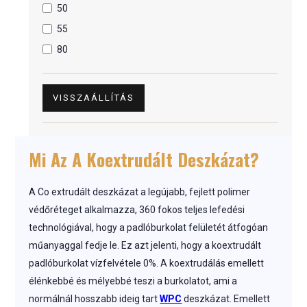
50
55
80
VISSZAÁLLÍTÁS
Mi Az A Koextrudált Deszkázat?
A Co extrudált deszkázat a legújabb, fejlett polimer
védőréteget alkalmazza, 360 fokos teljes lefedési
technológiával, hogy a padlóburkolat felületét átfogóan
műanyaggal fedje le. Ez azt jelenti, hogy a koextrudált
padlóburkolat vízfelvétele 0%. A koextrudálás emellett
élénkebbé és mélyebbé teszi a burkolatot, ami a
normálnál hosszabb ideig tart
WPC
deszkázat. Emellett