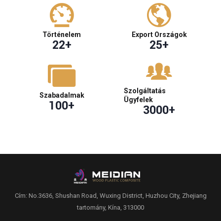
Történelem
Export Országok
22
+
25
+
Szolgáltatás
Szabadalmak
Ügyfelek
100
+
3000
+
Cím: No.3636, Shushan Road, Wuxing District, Huzhou City, Zhejiang
tartomány, Kína, 313000