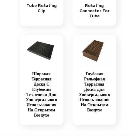
Tube Rotating
Rotating
Clip
Connector For
Tube
Широкая
Глубокая
Террасная
Рельефная
Доска С
Террасная
Глубоким
Доска Для
Тиснением Для
Универсального
Универсального
Использования
Использования
На Открытом
На Открытом
Воздухе
Воздухе