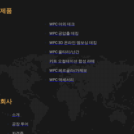
제품
WPC 야외 데크
WPC 공압출 데킹
WPC 3D 온라인 엠보싱 데킹
WPC 울타리/난간
키트 오컬테이션 합성 라떼
WPC 페르골라/가제보
WPC 액세서리
회사
소개
공장 투어
자격증