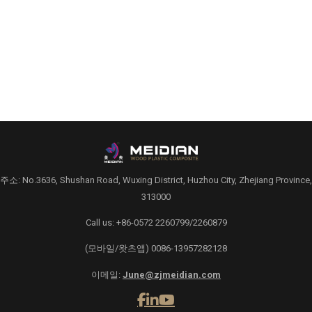
주소: No.3636, Shushan Road, Wuxing District, Huzhou City, Zhejiang Province,
313000
Call us: +86-0572 2260799/2260879
(모바일/왓츠앱) 0086-13957282128
이메일:
June@zjmeidian.com