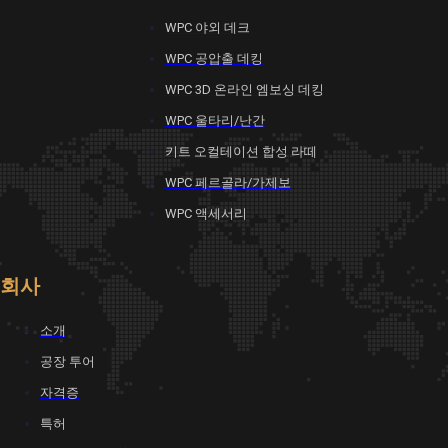
WPC 야외 데크
WPC 공압출 데킹
WPC 3D 온라인 엠보싱 데킹
WPC 울타리/난간
키트 오컬테이션 합성 라떼
WPC 페르골라/가제보
WPC 액세서리
회사
소개
공장 투어
자격증
특허