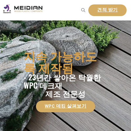
견적 받기
지속 가능하도
록 제작됨
- 23년간 쌓아온 탁월한
WPC 데크재
제조 전문성
WPC 데킹 살펴보기