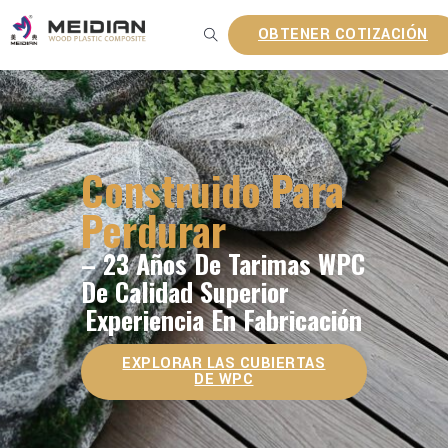
OBTENER COTIZACIÓN
Construido Para
Perdurar
– 23 Años De Tarimas WPC
De Calidad Superior
Experiencia En Fabricación
EXPLORAR LAS CUBIERTAS
DE WPC