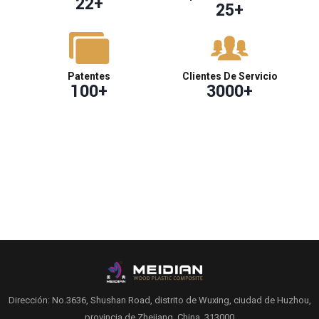
22
+
25
+
Patentes
Clientes De Servicio
100
+
3000
+
Dirección: No.3636, Shushan Road, distrito de Wuxing, ciudad de Huzhou,
provincia de Zhejiang, China, 313000