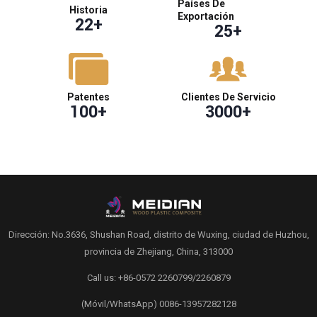
Países De
Historia
Exportación
22
+
25
+
Patentes
Clientes De Servicio
100
+
3000
+
Dirección: No.3636, Shushan Road, distrito de Wuxing, ciudad de Huzhou,
provincia de Zhejiang, China, 313000
Call us: +86-0572 2260799/2260879
(Móvil/WhatsApp) 0086-13957282128