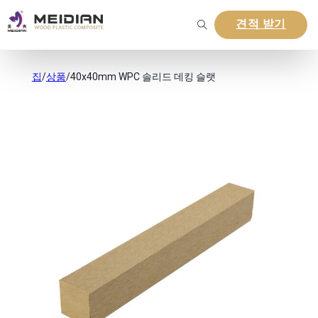
견적 받기
집
/
상품
/
40x40mm WPC 솔리드 데킹 슬랫