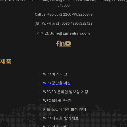
313000
Call us: +86-0572 2260799/2260879
(모바일/왓츠앱) 0086-13957282128
이메일:
June@zjmeidian.com
제품
WPC 야외 데크
WPC 공압출 데킹
WPC 3D 온라인 엠보싱 데킹
WPC 울타리/난간
키트 오컬테이션 합성 라떼
WPC 페르골라/가제보
WPC 액세서리