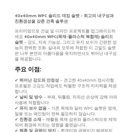
40x40mm WPC 솔리드 데킹 슬랫 - 최고의 내구성과
친환경성을 갖춘 건축 솔루션
프리미엄으로 건설 및 디자인 프로젝트를 업그레이드하
세요
40x40mm WPC(목재-플라스틱 복합재) 솔리드
슬랫
– 강도, 지속 가능성, 그리고 유지 보수가 간편한 성
능의 완벽한 조화. 실내외 모두에 적합한 이 고밀도 슬랫
은 나무 본연의 아름다움을 유지하면서도 뛰어난 내구성
을 제공합니다.
주요 이점:
✔
뛰어난 강도와 안정성
– 견고한 40x40mm 정사각형
프로필은 고강도 작업에도 탁월한 구조적 지지력을 제공
합니다.
✔
날씨 및 방수
– 부패, 뒤틀림, 자외선 손상에 강해 야외
사용에 적합합니다.
✔
유지 보수 없음
– 기존 목재와 달리 WPC 슬랫은 염색,
밀봉 또는 페인팅이 전혀 필요하지 않습니다.
✔
친환경 소재
– 재활용 목재 섬유와 플라스틱으로 제작
되어 환경에 미치는 영향을 줄였습니다.
✔
해충 및 곰팡이 방지
– 흰개미와 곰팡이가 발생하지