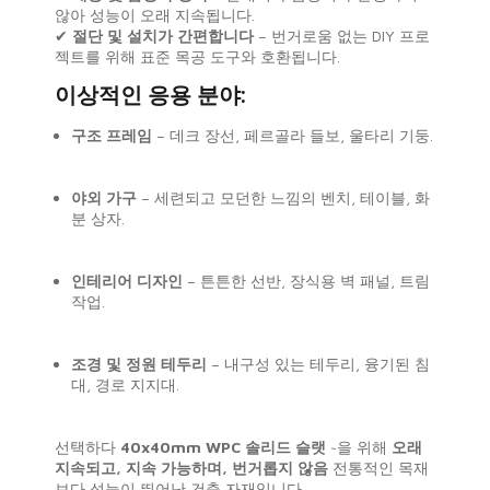
않아 성능이 오래 지속됩니다.
✔
절단 및 설치가 간편합니다
– 번거로움 없는 DIY 프로
젝트를 위해 표준 목공 도구와 호환됩니다.
이상적인 응용 분야:
구조 프레임
– 데크 장선, 페르골라 들보, 울타리 기둥.
야외 가구
– 세련되고 모던한 느낌의 벤치, 테이블, 화
분 상자.
인테리어 디자인
– 튼튼한 선반, 장식용 벽 패널, 트림
작업.
조경 및 정원 테두리
– 내구성 있는 테두리, 융기된 침
대, 경로 지지대.
선택하다
40x40mm WPC 솔리드 슬랫
~을 위해
오래
지속되고, 지속 가능하며, 번거롭지 않음
전통적인 목재
보다 성능이 뛰어난 건축 자재입니다.