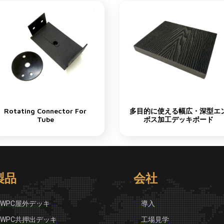
Rotating Connector For
多目的に使える幅広・深型エ
Tube
ボス加工デッキボード
製品
会社
WPC屋外デッキ
導入
WPC共押出デッキ
工場見学