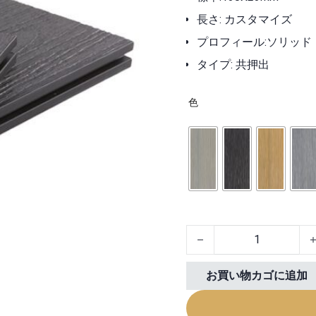
長さ: カスタマイズ
プロフィール:ソリッド
タイプ: 共押出
色
Co Extruded Composite 
お買い物カゴに追加