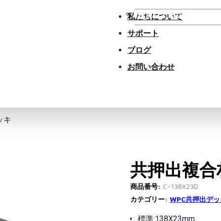
WPCアクセサリー
私たちについて
サポート
ブログ
お問い合わせ
ッキ
共押出複合
商品番号:
C-138X23D
カテゴリー:
WPC共押出デッ
標準:138X23mm