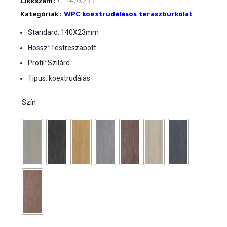
Cikkszám:
C-140X23D
Kategóriák:
WPC koextrudálásos teraszburkolat
Standard: 140X23mm
Hossz: Testreszabott
Profil: Szilárd
Típus: koextrudálás
Szín