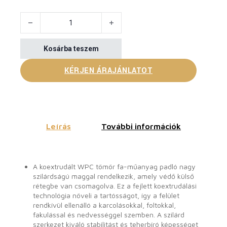
Waterproof Co-Extrusion Solid Decking mennyiség
Kosárba teszem
KÉRJEN ÁRAJÁNLATOT
Leírás
További információk
A koextrudált WPC tömör fa-műanyag padló nagy
szilárdságú maggal rendelkezik, amely védő külső
rétegbe van csomagolva. Ez a fejlett koextrudálási
technológia növeli a tartósságot, így a felület
rendkívül ellenálló a karcolásokkal, foltokkal,
fakulással és nedvességgel szemben. A szilárd
szerkezet kiváló stabilitást és teherbíró képességet