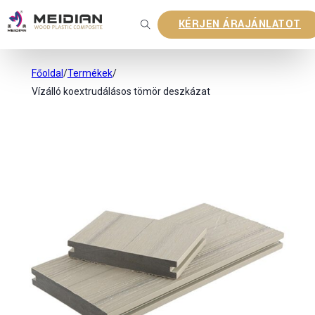
KÉRJEN ÁRAJÁNLATOT
Főoldal
/
Termékek
/
Vízálló koextrudálásos tömör deszkázat