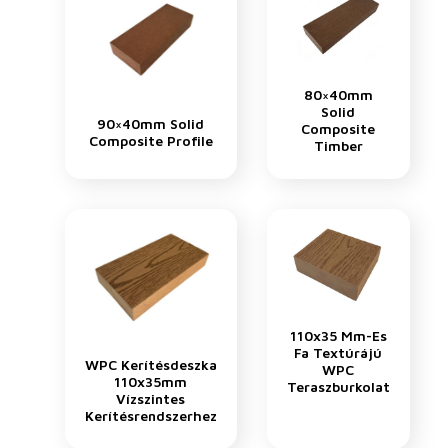
80×40mm
Solid
90×40mm Solid
Composite
Composite Profile
Timber
110x35 Mm-Es
Fa Textúrájú
WPC Kerítésdeszka
WPC
110x35mm
Teraszburkolat
Vízszintes
Kerítésrendszerhez