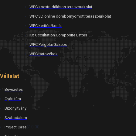
WPC koextrudálásos teraszburkolat
WPC 3D online dombornyomott teraszburkolat
WPC kerítés/korlát
Kit Occultation Composite Lattes
WPC Pergola/Gazebo
WPC tartozékok
Vállalat
Bevezetés
Gyári túra
Bizonyítvány
Szabadalom
$10.00
Project Case