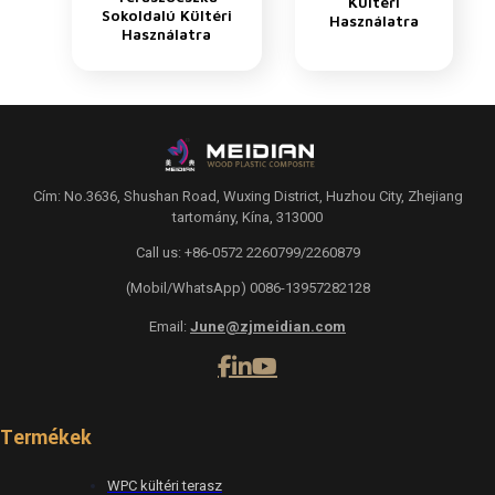
Kültéri
Sokoldalú Kültéri
Használatra
Használatra
Cím: No.3636, Shushan Road, Wuxing District, Huzhou City, Zhejiang
tartomány, Kína, 313000
Call us: +86-0572 2260799/2260879
(Mobil/WhatsApp) 0086-13957282128
Email:
June@zjmeidian.com
Termékek
WPC kültéri terasz