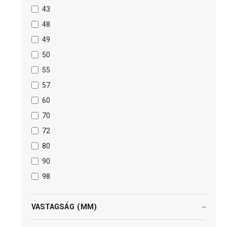
43
48
49
50
55
57
60
70
72
80
90
98
VASTAGSÁG (MM)