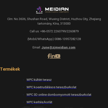
Cím: No.3636, Shushan Road, Wuxing District, Huzhou City, Zhejiang
tartomány, Kína, 313000
Call us: +86-0572 2260799/2260879
(Mobil/WhatsApp) 0086-13957282128
Email:
June@zjmeidian.com
Termékek
WPC kültéri terasz
WPC koextrudálásos teraszburkolat
WPC 3D online dombornyomott teraszburkolat
WPC kerítés/korlát