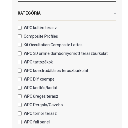
KATEGÓRIA
WPC kültéri terasz
Composite Profiles
Kit Occultation Composite Lattes
WPC 3D online dombornyomott teraszburkolat
WPC tartozékok
WPC koextrudálásos teraszburkolat
WPC DIY csempe
WPC kerítés/korlát
WPC üreges terasz
WPC Pergola/Gazebo
WPC tömör terasz
WPC fali panel