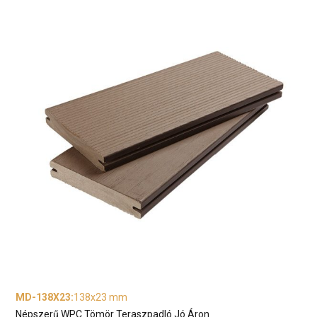
MD-138X23
:
138x23 mm
Népszerű WPC Tömör Teraszpadló Jó Áron