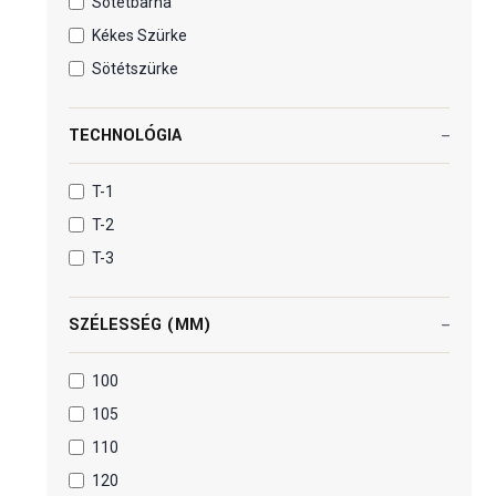
Sötétbarna
Kékes Szürke
Sötétszürke
TECHNOLÓGIA
T-1
T-2
T-3
SZÉLESSÉG (MM)
100
105
110
120