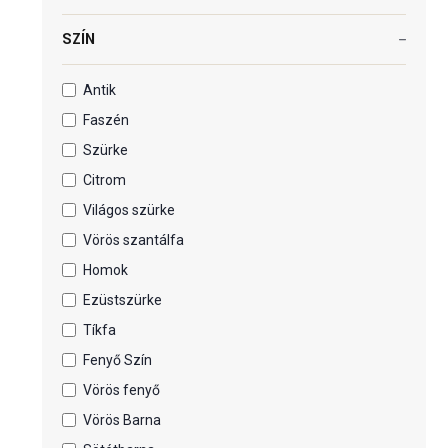
SZÍN
Antik
Faszén
Szürke
Citrom
Világos szürke
Vörös szantálfa
Homok
Ezüstszürke
Tíkfa
Fenyő Szín
Vörös fenyő
Vörös Barna