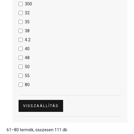
300
32
35
38
4.2
40
48
50
55
80
VISSZAÁLLÍTÁS
61–80 termék, összesen 111 db