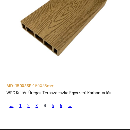
MD-150X35B
:
150X35mm
WPC Kültéri Üreges Teraszdeszka Egyszerű Karbantartás
←
1
2
3
4
5
6
→