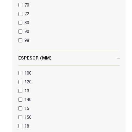
70
72
80
90
98
ESPESOR (MM)
100
120
13
140
15
150
18