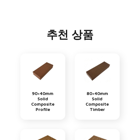
추천 상품
90×40mm
80×40mm
Solid
Solid
Composite
Composite
Profile
Timber