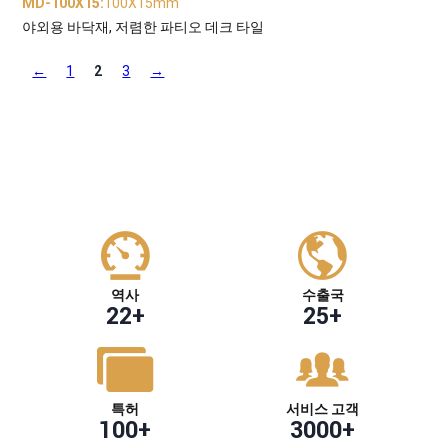
MD-100X15
:
100X15mm
야외용 바닥재, 저렴한 파티오 데크 타일
←
1
2
3
→
역사
수출국
22
+
25
+
특허
서비스 고객
100
+
3000
+