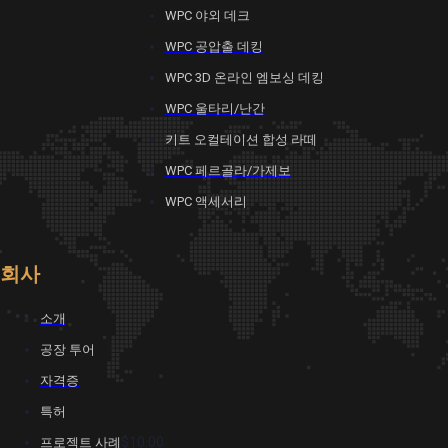
WPC 야외 데크
WPC 공압출 데킹
WPC 3D 온라인 엠보싱 데킹
WPC 울타리/난간
키트 오컬테이션 합성 라떼
WPC 페르골라/가제보
WPC 액세서리
회사
소개
공장 투어
자격증
특허
$10.00
프로젝트 사례