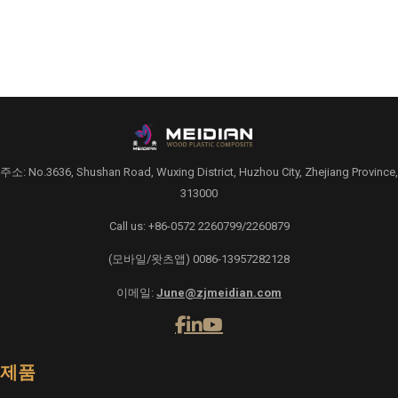
주소: No.3636, Shushan Road, Wuxing District, Huzhou City, Zhejiang Province,
313000
Call us: +86-0572 2260799/2260879
(모바일/왓츠앱) 0086-13957282128
이메일:
June@zjmeidian.com
제품