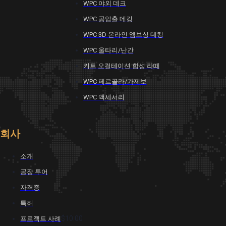
WPC 야외 데크
WPC 공압출 데킹
WPC 3D 온라인 엠보싱 데킹
WPC 울타리/난간
키트 오컬테이션 합성 라떼
WPC 페르골라/가제보
WPC 액세서리
회사
소개
공장 투어
자격증
특허
$10.00
프로젝트 사례