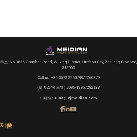
주소: No.3636, Shushan Road, Wuxing District, Huzhou City, Zhejiang Province,
313000
Call us: +86-0572 2260799/2260879
(모바일/왓츠앱) 0086-13957282128
이메일:
June@zjmeidian.com
제품