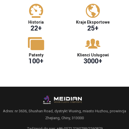
Historia
Kraje Eksportowe
22
+
25
+
Patenty
Klienci Usługowi
100
+
3000
+
Adres: nr 3636, Shushan Road, dystrykt Wuxing, miasto Huzhou, prowincja
Zhejiang, Chiny, 313000
Zadzwoń do nas: +86-0572 2260799/2260879