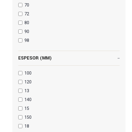
70
72
80
90
98
ESPESOR (MM)
100
120
13
140
15
150
18