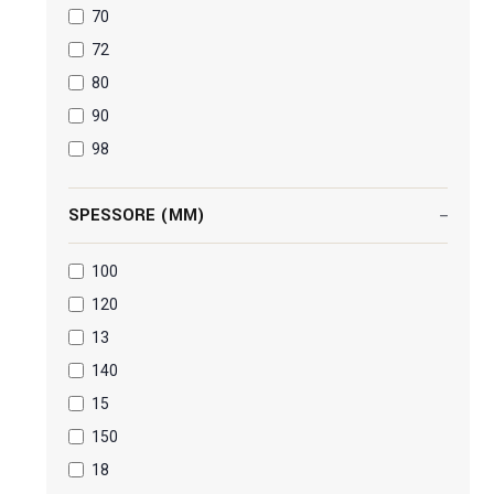
70
72
80
90
98
SPESSORE (MM)
100
120
13
140
15
150
18