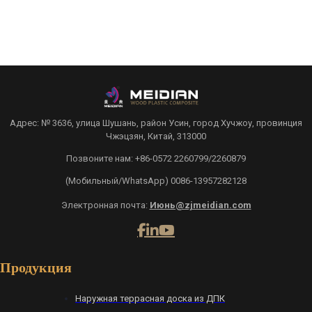
Адрес: № 3636, улица Шушань, район Усин, город Хучжоу, провинция
Чжэцзян, Китай, 313000
Позвоните нам: +86-0572 2260799/2260879
(Мобильный/WhatsApp) 0086-13957282128
Электронная почта:
Июнь@zjmeidian.com
Продукция
Наружная террасная доска из ДПК