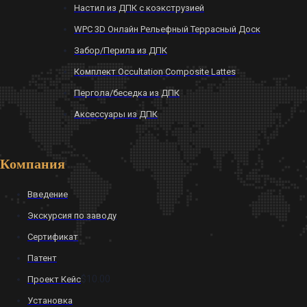
Настил из ДПК с коэкструзией
WPC 3D Онлайн Рельефный Террасный Доск
Забор/Перила из ДПК
Комплект Occultation Composite Lattes
Пергола/беседка из ДПК
Аксессуары из ДПК
Компания
Введение
Экскурсия по заводу
Сертификат
Патент
$10.00
Проект Кейс
Установка