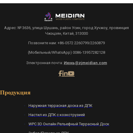
Адрес: № 3636, улица Шушань, район Усин, город Хучжоу, провинция
Чжэцзян, Китай, 313000
Позвоните нам: +86-0572 2260799/2260879
(Мобильный/WhatsApp) 0086-13957282128
Электронная почта:
Июнь@zjmeidian.com
Продукция
Наружная террасная доска из ДПК
Настил из ДПК с коэкструзией
WPC 3D Онлайн Рельефный Террасный Доск