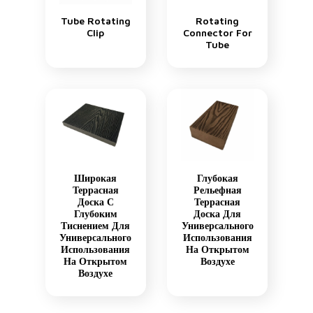
Tube Rotating
Rotating
Clip
Connector For
Tube
Широкая
Глубокая
Террасная
Рельефная
Доска С
Террасная
Глубоким
Доска Для
Тиснением Для
Универсального
Универсального
Использования
Использования
На Открытом
На Открытом
Воздухе
Воздухе