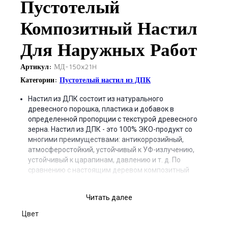
Пустотелый
Композитный Настил
Для Наружных Работ
Артикул:
МД-150x21H
Категории:
Пустотелый настил из ДПК
Настил из ДПК состоит из натурального
древесного порошка, пластика и добавок в
определенной пропорции с текстурой древесного
зерна. Настил из ДПК - это 100% ЭКО-продукт со
многими преимуществами: антикоррозийный,
атмосферостойкий, устойчивый к УФ-излучению,
устойчивый к царапинам, давлению и т. д. По
сравнению с настоящим деревом композитный
настил имеет гораздо более длительный срок
службы и прост в уходе.
Читать далее
Цвет