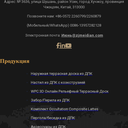
Адрес: № 3636, улица Шушань, район Усин, город Хучжоу, провинция
Чжэцзян, Китай, 313000
Позвоните нам: +86-0572 2260799/2260879
(Мобильный/WhatsApp) 0086-13957282128
Электронная почта:
Июнь@zjmeidian.com
Продукция
Наружная террасная доска из ДПК
Настил из ДПК с коэкструзией
WPC 3D Онлайн Рельефный Террасный Доск
Забор/Перила из ДПК
Комплект Occultation Composite Lattes
Пергола/беседка из ДПК
Аксессуары из ДПК