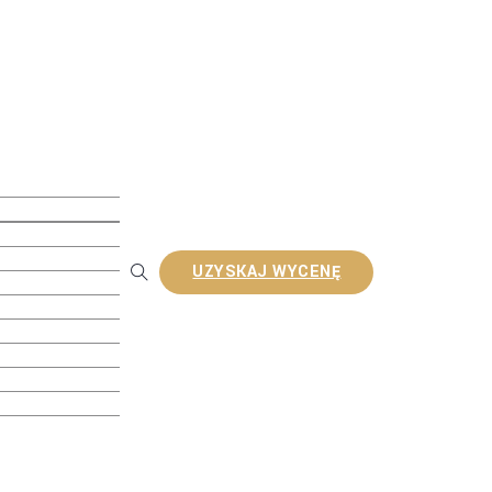
pozytu WPC
WPC Hollow
WPC Solid
o-Extrusion
Tarasy Tłoczone
UZYSKAJ WYCENĘ
da WPC
omposite Latte