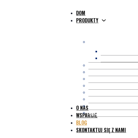
DOM
PRODUKTY
Deski tarasowe z kom
Deski tarasowe 
Deski tarasowe 
Deski tarasowe WPC C
WPC 3D Online Deski 
Profile kompozytowe
Ogrodzenie/balustra
Zestaw Occultation C
Pergola/altana WPC
Panel ścienny WPC
O NAS
Akcesoria WPC
WSPARCIE
BLOG
SKONTAKTUJ SIĘ Z NAMI