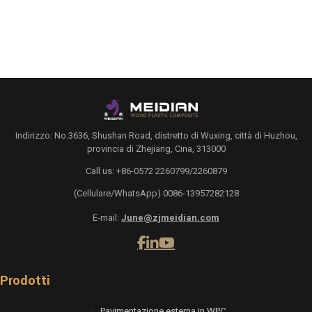
Indirizzo: No.3636, Shushan Road, distretto di Wuxing, città di Huzhou,
provincia di Zhejiang, Cina, 313000
Call us: +86-0572 2260799/2260879
(Cellulare/WhatsApp) 0086-13957282128
E-mail:
June@zjmeidian.com
Prodotti
Pavimentazione esterna in WPC