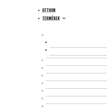
OTTHON
TERMÉKEK
WPC kompozit teraszburkolat
WPC üreges terasz
WPC tömör terasz
WPC koextrudálásos teraszburkolat
WPC 3D online dombornyomott tera
Composite Profiles
WPC kerítés/korlát
Kit Occultation Composite Lattes
WPC Pergola/Gazebo
WPC fali panel