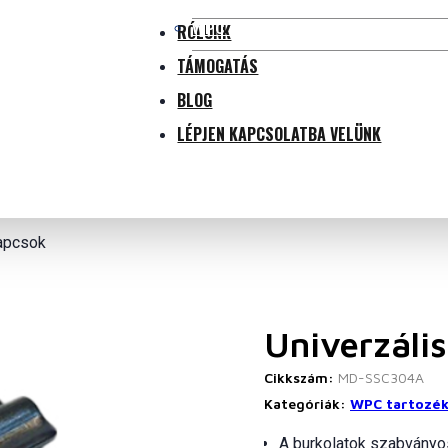
WPC tartozékok
RÓLUNK
TÁMOGATÁS
BLOG
LÉPJEN KAPCSOLATBA VELÜNK
apcsok
Univerzáli
Cikkszám:
MD-SSC304A
Kategóriák:
WPC tartozé
A burkolatok szabvány