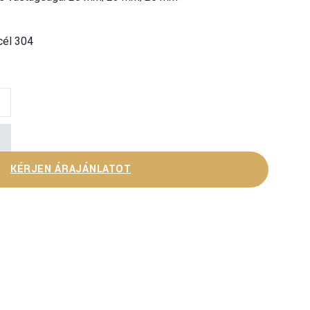
cél 304
ips mennyiség
KÉRJEN ÁRAJÁNLATOT