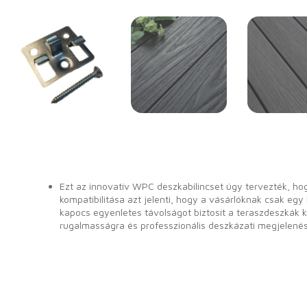
Ezt az innovatív WPC deszkabilincset úgy tervezték, ho
kompatibilitása azt jelenti, hogy a vásárlóknak csak egy 
kapocs egyenletes távolságot biztosít a teraszdeszkák k
rugalmasságra és professzionális deszkázati megjelené