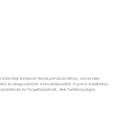
a különféle kompozit deszkarendszerekhez. Univerzális
et és leegyszerűsíti a készletkezelést. A precíz kialakítású
n szerelőknek és forgalmazóknak, akik hatékonyságra,