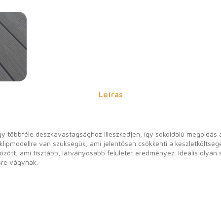
Leírás
gy többféle deszkavastagsághoz illeszkedjen, így sokoldalú megoldás 
klipmodellre van szükségük, ami jelentősen csökkenti a készletköltségek
özött, ami tisztább, látványosabb felületet eredményez. Ideális olya
sre vágynak.