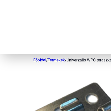
Főoldal
/
Termékek
/
Univerzális WPC teraszk