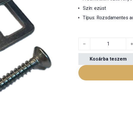
Szín: ezüst
Típus: Rozsdamentes a
Universal WPC decking cl
Kosárba teszem