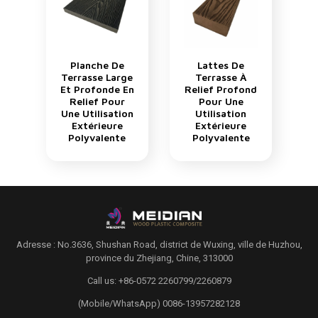
Planche De
Lattes De
Terrasse Large
Terrasse À
Et Profonde En
Relief Profond
Relief Pour
Pour Une
Une Utilisation
Utilisation
Extérieure
Extérieure
Polyvalente
Polyvalente
Adresse : No.3636, Shushan Road, district de Wuxing, ville de Huzhou,
province du Zhejiang, Chine, 313000
Call us: +86-0572 2260799/2260879
(Mobile/WhatsApp) 0086-13957282128