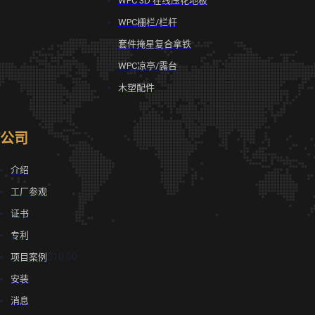
WPC 3D 在线压花地板
WPC栅栏/栏杆
套件掩星复合拿铁
WPC凉亭/露台
木塑配件
公司
介绍
工厂参观
证书
专利
$10.00
项目案例
安装
消息