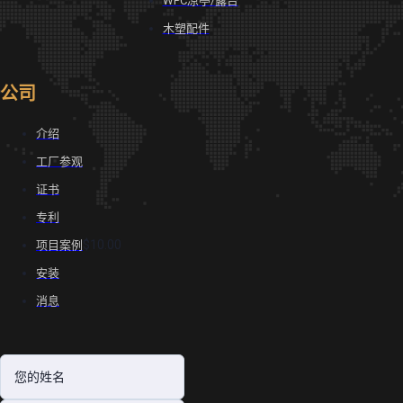
WPC凉亭/露台
木塑配件
公司
介绍
工厂参观
证书
专利
$10.00
项目案例
安装
消息