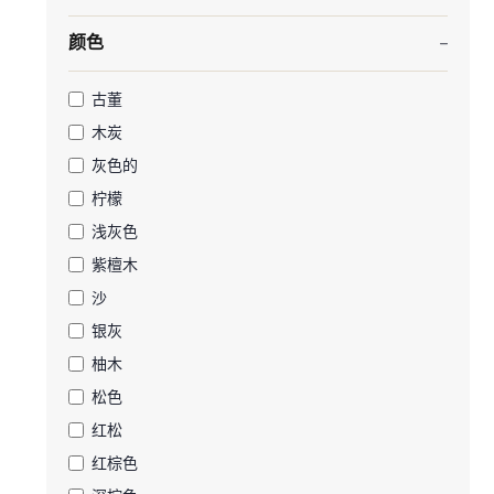
颜色
古董
木炭
灰色的
柠檬
浅灰色
紫檀木
沙
银灰
柚木
松色
红松
红棕色