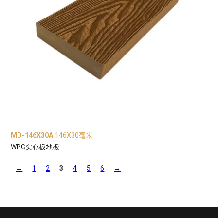
MD-146X30A
:
146X30毫米
WPC实心板地板
←
1
2
3
4
5
6
→