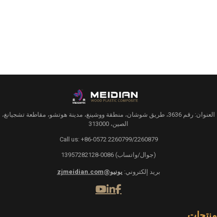
العنوان: رقم 3636، طريق شوشان، منطقة ووشينغ، مدينة هوتشو، مقاطعة تشجيانغ،
الصين، 313000
Call us: +86-0572 2260799/2260879
(جوال/واتساب) 0086-13957282128
بريد إلكتروني:
يونيو@zjmeidian.com
نتجات