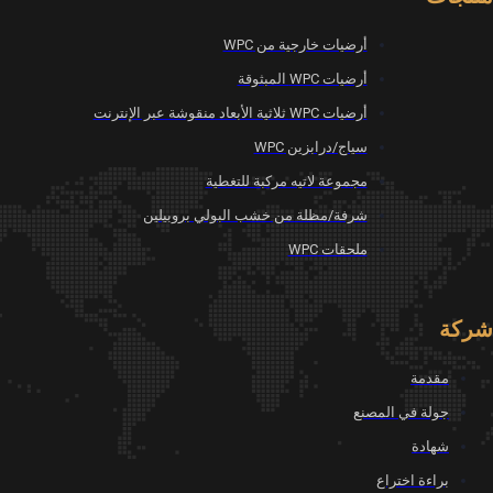
أرضيات خارجية من WPC
أرضيات WPC المبثوقة
أرضيات WPC ثلاثية الأبعاد منقوشة عبر الإنترنت
سياج/درابزين WPC
مجموعة لاتيه مركبة للتغطية
شرفة/مظلة من خشب البولي بروبيلين
ملحقات WPC
ركة
مقدمة
جولة في المصنع
شهادة
براءة اختراع