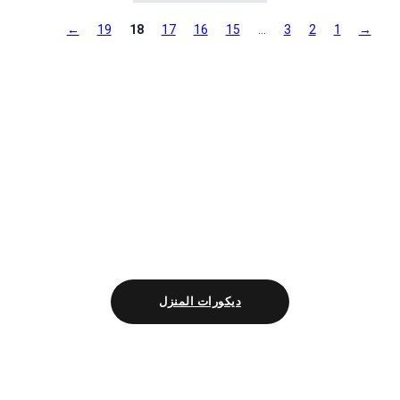
←
19
18
17
16
15
…
3
2
1
→
ديكورات المنزل